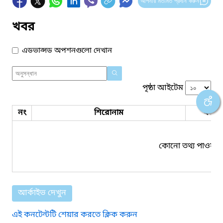
আপনার মতামত প্রদান করুন
খবর
এডভান্সড অপশনগুলো দেখান
পৃষ্ঠা আইটেম
নং
শিরোনাম
ফাইল
কোনো তথ্য পাওয়া য
আর্কাইভ দেখুন
এই কনটেন্টটি শেয়ার করতে ক্লিক করুন